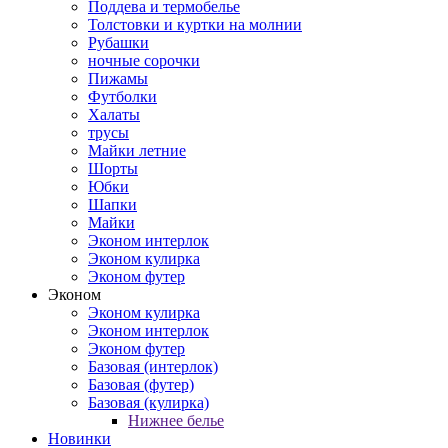
Поддева и термобелье
Толстовки и куртки на молнии
Рубашки
ночные сорочки
Пижамы
Футболки
Халаты
трусы
Майки летние
Шорты
Юбки
Шапки
Майки
Эконом интерлок
Эконом кулирка
Эконом футер
Эконом
Эконом кулирка
Эконом интерлок
Эконом футер
Базовая (интерлок)
Базовая (футер)
Базовая (кулирка)
Нижнее белье
Новинки