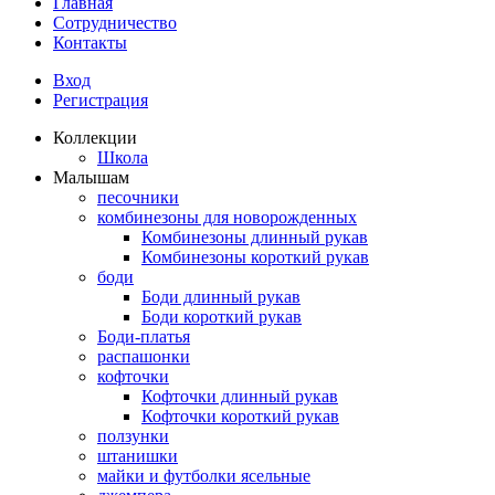
Главная
Сотрудничество
Контакты
Вход
Регистрация
Коллекции
Школа
Малышам
песочники
комбинезоны для новорожденных
Комбинезоны длинный рукав
Комбинезоны короткий рукав
боди
Боди длинный рукав
Боди короткий рукав
Боди-платья
распашонки
кофточки
Кофточки длинный рукав
Кофточки короткий рукав
ползунки
штанишки
майки и футболки ясельные