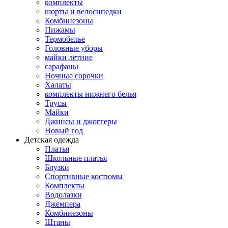
комплекты
шорты и велосипедки
Комбинезоны
Пижамы
Термобелье
Головные уборы
майки летние
сарафаны
Ночные сорочки
Халаты
комплекты нижнего белья
Трусы
Майки
Джинсы и джоггеры
Новый год
Детская одежда
Платья
Школьные платья
Блузки
Спортивные костюмы
Комплекты
Водолазки
Джемпера
Комбинезоны
Штаны