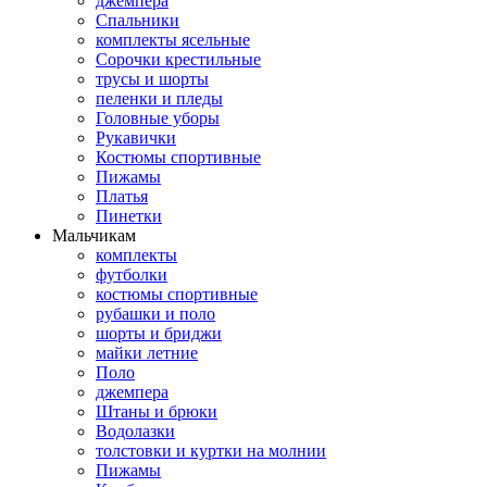
джемпера
Спальники
комплекты ясельные
Сорочки крестильные
трусы и шорты
пеленки и пледы
Головные уборы
Рукавички
Костюмы спортивные
Пижамы
Платья
Пинетки
Мальчикам
комплекты
футболки
костюмы спортивные
рубашки и поло
шорты и бриджи
майки летние
Поло
джемпера
Штаны и брюки
Водолазки
толстовки и куртки на молнии
Пижамы