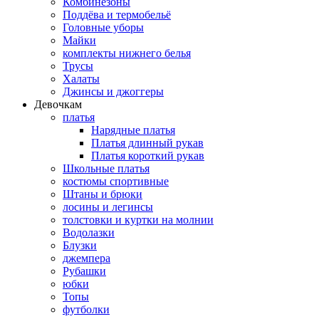
Комбинезоны
Поддёва и термобельё
Головные уборы
Майки
комплекты нижнего белья
Трусы
Халаты
Джинсы и джоггеры
Девочкам
платья
Нарядные платья
Платья длинный рукав
Платья короткий рукав
Школьные платья
костюмы спортивные
Штаны и брюки
лосины и легинсы
толстовки и куртки на молнии
Водолазки
Блузки
джемпера
Рубашки
юбки
Топы
футболки