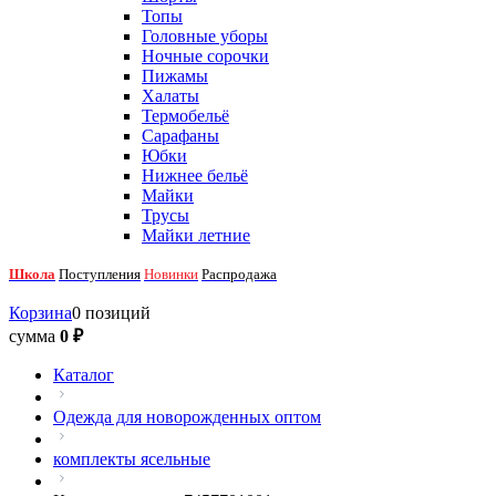
Топы
Головные уборы
Ночные сорочки
Пижамы
Халаты
Термобельё
Сарафаны
Юбки
Нижнее бельё
Майки
Трусы
Майки летние
Школа
Поступления
Новинки
Распродажа
Корзина
0 позиций
сумма
0 ₽
Каталог
Одежда для новорожденных оптом
комплекты ясельные