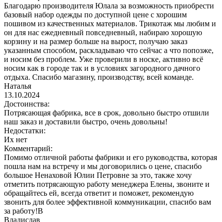
Благодарю производителя Юлала за возможность приобрести
базовый набор одежды по доступной цене с хорошим
пошивом из качественных материалов. Трикотаж мы любим и
он для нас ежедневный повседневный, набираю хорошую
корзину и на размер больше на вырост, получаю заказ
указанным способом, раскладываю что сейчас а что попозже,
и носим без проблем. Уже проверили в носке, активно всё
носим как в городе так и в условиях загородного дачного
отдыха. Спасибо магазину, производству, всей команде.
Наталья
13.10.2024
Достоинства:
Потрясающая фабрика, все в срок, довольно быстро отшили
наш заказ и доставили быстро, очень довольны!
Недостатки:
Их нет
Комментарий:
Помимо отличной работы фабрики и его руководства, которая
пошла нам на встречу и мы договорились о цене, спасибо
большое Ненаховой Юлии Петровне за это, также хочу
отметить потрясающую работу менеджера Елены, звоните и
обращайтесь ей, всегда ответит и поможет, рекомендую
звонить для более эффективной коммуникации, спасибо вам
за работу!В
Владислав