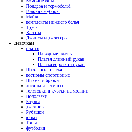
Комбинезоны
Поддёва и термобельё
Головные уборы
Майки
комплекты нижнего белья
Трусы
Халаты
Джинсы и джоггеры
Девочкам
платья
Нарядные платья
Платья длинный рукав
Платья короткий рукав
Школьные платья
костюмы спортивные
Штаны и брюки
лосины и легинсы
толстовки и куртки на молнии
Водолазки
Блузки
джемпера
Рубашки
юбки
Топы
футболки