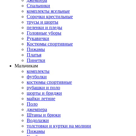
джемпера
Спальники
комплекты ясельные
Сорочки крестильные
трусы и шорты
пеленки и пледы
Головные уборы
Рукавички
Костюмы спортивные
Пижамы
Платья
Пинетки
Мальчикам
комплекты
футболки
костюмы спортивные
рубашки и поло
шорты и бриджи
майки летние
Поло
джемпера
Штаны и брюки
Водолазки
толстовки и куртки на молнии
Пижамы