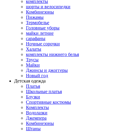
комплекты
шорты и велосипедки
Комбинезоны
Пижамы
Термобелье
Головные уборы
майки летние
сарафаны
Ночные сорочки
Халаты
комплекты нижнего белья
Трусы
Майки
Джинсы и джоггеры
Новый год
Детская одежда
Платья
Школьные платья
Блузки
Спортивные костюмы
Комплекты
Водолазки
Джемпера
Комбинезоны
Штаны