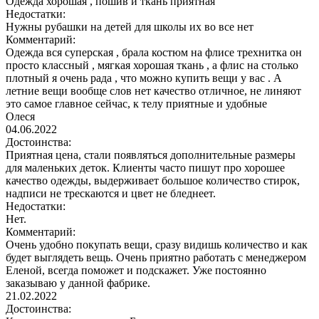
Одежда хорошая , пошив и ткань приятная
Недостатки:
Нужны рубашки на детей для школы их во все нет
Комментарий:
Одежда вся суперская , брала костюм на флисе трехнитка он
просто классный , мягкая хорошая ткань , а флис на столько
плотный я очень рада , что можно купить вещи у вас . А
летние вещи вообще слов нет качество отличное, не линяют
это самое главное сейчас, к телу приятные и удобные
Олеся
04.06.2022
Достоинства:
Приятная цена, стали появляться дополнительные размеры
для маленьких деток. Клиенты часто пишут про хорошее
качество одежды, выдерживает большое количество стирок,
надписи не трескаются и цвет не бледнеет.
Недостатки:
Нет.
Комментарий:
Очень удобно покупать вещи, сразу видишь количество и как
будет выглядеть вещь. Очень приятно работать с менеджером
Еленой, всегда поможет и подскажет. Уже постоянно
заказываю у данной фабрике.
21.02.2022
Достоинства: