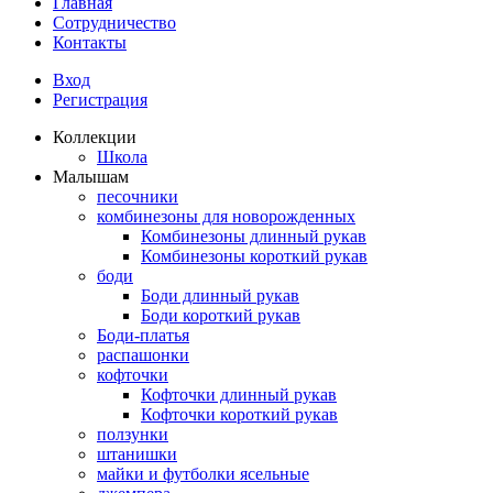
Главная
Сотрудничество
Контакты
Вход
Регистрация
Коллекции
Школа
Малышам
песочники
комбинезоны для новорожденных
Комбинезоны длинный рукав
Комбинезоны короткий рукав
боди
Боди длинный рукав
Боди короткий рукав
Боди-платья
распашонки
кофточки
Кофточки длинный рукав
Кофточки короткий рукав
ползунки
штанишки
майки и футболки ясельные