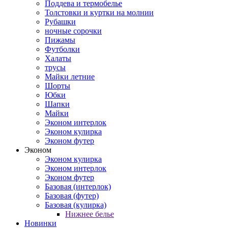
Поддева и термобелье
Толстовки и куртки на молнии
Рубашки
ночные сорочки
Пижамы
Футболки
Халаты
трусы
Майки летние
Шорты
Юбки
Шапки
Майки
Эконом интерлок
Эконом кулирка
Эконом футер
Эконом
Эконом кулирка
Эконом интерлок
Эконом футер
Базовая (интерлок)
Базовая (футер)
Базовая (кулирка)
Нижнее белье
Новинки