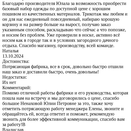
Благодарю производителя Юлала за возможность приобрести
базовый набор одежды по доступной цене с хорошим
пошивом из качественных материалов. Трикотаж мы любим и
он для нас ежедневный повседневный, набираю хорошую
корзину и на размер больше на вырост, получаю заказ
указанным способом, раскладываю что сейчас а что попозже,
и носим без проблем. Уже проверили в носке, активно всё
носим как в городе так и в условиях загородного дачного
отдыха. Спасибо магазину, производству, всей команде.
Наталья
13.10.2024
Достоинства:
Потрясающая фабрика, все в срок, довольно быстро отшили
наш заказ и доставили быстро, очень довольны!
Недостатки:
Их нет
Комментарий:
Помимо отличной работы фабрики и его руководства, которая
пошла нам на встречу и мы договорились о цене, спасибо
большое Ненаховой Юлии Петровне за это, также хочу
отметить потрясающую работу менеджера Елены, звоните и
обращайтесь ей, всегда ответит и поможет, рекомендую
звонить для более эффективной коммуникации, спасибо вам
за работу!В
Владислав