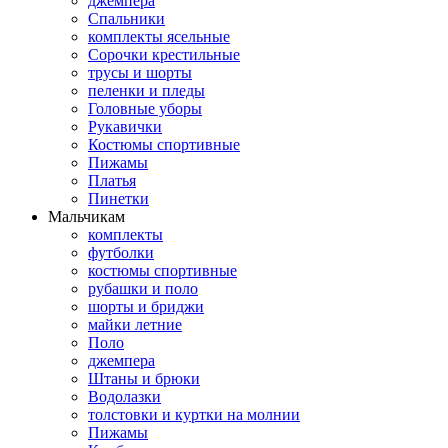
джемпера
Спальники
комплекты ясельные
Сорочки крестильные
трусы и шорты
пеленки и пледы
Головные уборы
Рукавички
Костюмы спортивные
Пижамы
Платья
Пинетки
Мальчикам
комплекты
футболки
костюмы спортивные
рубашки и поло
шорты и бриджи
майки летние
Поло
джемпера
Штаны и брюки
Водолазки
толстовки и куртки на молнии
Пижамы