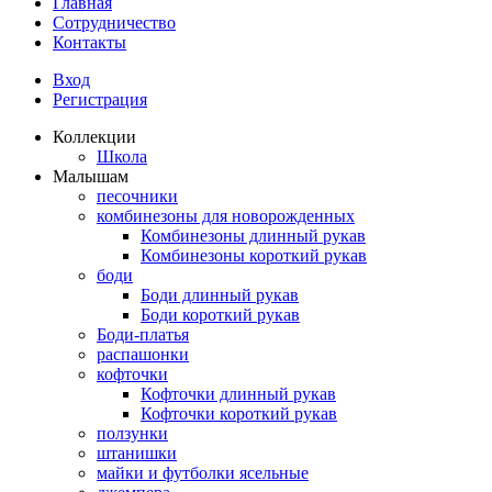
Главная
Сотрудничество
Контакты
Вход
Регистрация
Коллекции
Школа
Малышам
песочники
комбинезоны для новорожденных
Комбинезоны длинный рукав
Комбинезоны короткий рукав
боди
Боди длинный рукав
Боди короткий рукав
Боди-платья
распашонки
кофточки
Кофточки длинный рукав
Кофточки короткий рукав
ползунки
штанишки
майки и футболки ясельные