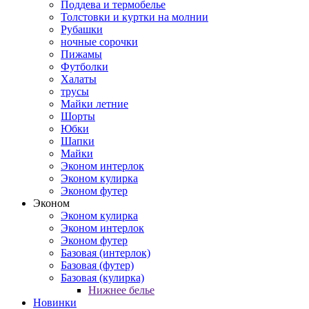
Поддева и термобелье
Толстовки и куртки на молнии
Рубашки
ночные сорочки
Пижамы
Футболки
Халаты
трусы
Майки летние
Шорты
Юбки
Шапки
Майки
Эконом интерлок
Эконом кулирка
Эконом футер
Эконом
Эконом кулирка
Эконом интерлок
Эконом футер
Базовая (интерлок)
Базовая (футер)
Базовая (кулирка)
Нижнее белье
Новинки