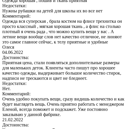
Одежда хорошая , пошив и ткань приятная
Недостатки:
Нужны рубашки на детей для школы их во все нет
Комментарий:
Одежда вся суперская , брала костюм на флисе трехнитка он
просто классный , мягкая хорошая ткань , а флис на столько
плотный я очень рада , что можно купить вещи у вас . А
летние вещи вообще слов нет качество отличное, не линяют
это самое главное сейчас, к телу приятные и удобные
Олеся
04.06.2022
Достоинства:
Приятная цена, стали появляться дополнительные размеры
для маленьких деток. Клиенты часто пишут про хорошее
качество одежды, выдерживает большое количество стирок,
надписи не трескаются и цвет не бледнеет.
Недостатки:
Нет.
Комментарий:
Очень удобно покупать вещи, сразу видишь количество и как
будет выглядеть вещь. Очень приятно работать с менеджером
Еленой, всегда поможет и подскажет. Уже постоянно
заказываю у данной фабрике.
21.02.2022
Достоинства: