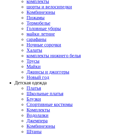
комплекты
шорты и велосипедки
Комбинезоны
Пижамы
Термобелье
Головные уборы
майки летние
сарафаны
Ночные сорочки
Халаты
комплекты нижнего белья
Трусы
Майки
Джинсы и джоггеры
Новый год
Детская одежда
Платья
Школьные платья
Блузки
Спортивные костюмы
Комплекты
Водолазки
Джемпера
Комбинезоны
Штаны