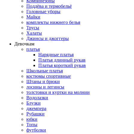
Комбинезоны
Поддёва и термобельё
Головные уборы
Майки
комплекты нижнего белья
Трусы
Халаты
Джинсы и джоггеры
Девочкам
платья
Нарядные платья
Платья длинный рукав
Платья короткий рукав
Школьные платья
костюмы спортивные
Штаны и брюки
лосины и легинсы
толстовки и куртки на молнии
Водолазки
Блузки
джемпера
Рубашки
юбки
Топы
футболки