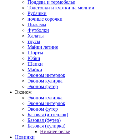
Поддева и термобелье
Толстовки и куртки на молнии
Рубашки
ночные сорочки
Пижамы
Футболки
Халаты
трусы
Майки летние
Шорты
Юбки
Шапки
Майки
Эконом интерлок
Эконом кулирка
Эконом футер
Эконом
Эконом кулирка
Эконом интерлок
Эконом футер
Базовая (интерлок)
Базовая (футер)
Базовая (кулирка)
Нижнее белье
Новинки