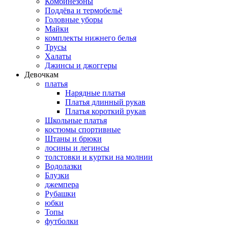
Комбинезоны
Поддёва и термобельё
Головные уборы
Майки
комплекты нижнего белья
Трусы
Халаты
Джинсы и джоггеры
Девочкам
платья
Нарядные платья
Платья длинный рукав
Платья короткий рукав
Школьные платья
костюмы спортивные
Штаны и брюки
лосины и легинсы
толстовки и куртки на молнии
Водолазки
Блузки
джемпера
Рубашки
юбки
Топы
футболки