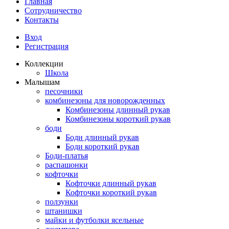
Главная
Сотрудничество
Контакты
Вход
Регистрация
Коллекции
Школа
Малышам
песочники
комбинезоны для новорожденных
Комбинезоны длинный рукав
Комбинезоны короткий рукав
боди
Боди длинный рукав
Боди короткий рукав
Боди-платья
распашонки
кофточки
Кофточки длинный рукав
Кофточки короткий рукав
ползунки
штанишки
майки и футболки ясельные