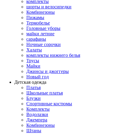
комплекты
шорты и велосипедки
Комбинезоны
Пижамы
Термобелье
Головные уборы
майки летние
сарафаны
Ночные сорочки
Халаты
комплекты нижнего белья
Трусы
Майки
Джинсы и джоггеры
Новый год
Детская одежда
Платья
Школьные платья
Блузки
Спортивные костюмы
Комплекты
Водолазки
Джемпера
Комбинезоны
Штаны