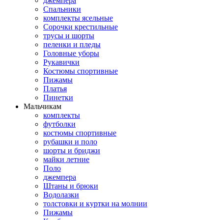
джемпера
Спальники
комплекты ясельные
Сорочки крестильные
трусы и шорты
пеленки и пледы
Головные уборы
Рукавички
Костюмы спортивные
Пижамы
Платья
Пинетки
Мальчикам
комплекты
футболки
костюмы спортивные
рубашки и поло
шорты и бриджи
майки летние
Поло
джемпера
Штаны и брюки
Водолазки
толстовки и куртки на молнии
Пижамы