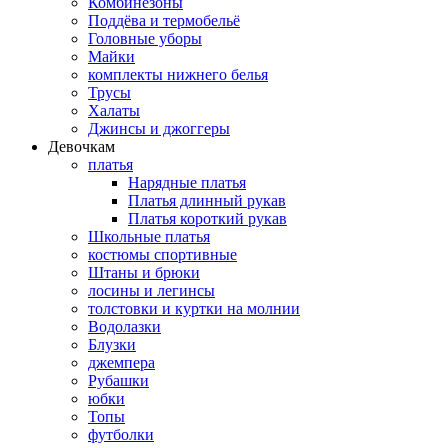
Комбинезоны
Поддёва и термобельё
Головные уборы
Майки
комплекты нижнего белья
Трусы
Халаты
Джинсы и джоггеры
Девочкам
платья
Нарядные платья
Платья длинный рукав
Платья короткий рукав
Школьные платья
костюмы спортивные
Штаны и брюки
лосины и легинсы
толстовки и куртки на молнии
Водолазки
Блузки
джемпера
Рубашки
юбки
Топы
футболки