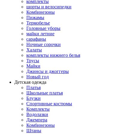
комплекты
шорты и велосипедки
Комбинезоны
Пижамы
Термобелье
Головные уборы
майки летние
сарафаны
Ночные сорочки
Халаты
комплекты нижнего белья
Трусы
Майки
Джинсы и джоггеры
Новый год
Детская одежда
Платья
Школьные платья
Блузки
Спортивные костюмы
Комплекты
Водолазки
Джемпера
Комбинезоны
Штаны