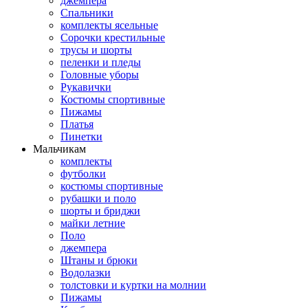
джемпера
Спальники
комплекты ясельные
Сорочки крестильные
трусы и шорты
пеленки и пледы
Головные уборы
Рукавички
Костюмы спортивные
Пижамы
Платья
Пинетки
Мальчикам
комплекты
футболки
костюмы спортивные
рубашки и поло
шорты и бриджи
майки летние
Поло
джемпера
Штаны и брюки
Водолазки
толстовки и куртки на молнии
Пижамы