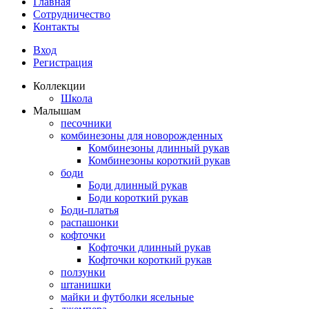
Главная
Сотрудничество
Контакты
Вход
Регистрация
Коллекции
Школа
Малышам
песочники
комбинезоны для новорожденных
Комбинезоны длинный рукав
Комбинезоны короткий рукав
боди
Боди длинный рукав
Боди короткий рукав
Боди-платья
распашонки
кофточки
Кофточки длинный рукав
Кофточки короткий рукав
ползунки
штанишки
майки и футболки ясельные