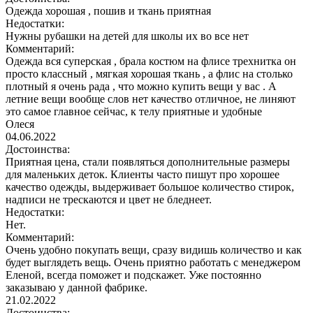
Одежда хорошая , пошив и ткань приятная
Недостатки:
Нужны рубашки на детей для школы их во все нет
Комментарий:
Одежда вся суперская , брала костюм на флисе трехнитка он
просто классный , мягкая хорошая ткань , а флис на столько
плотный я очень рада , что можно купить вещи у вас . А
летние вещи вообще слов нет качество отличное, не линяют
это самое главное сейчас, к телу приятные и удобные
Олеся
04.06.2022
Достоинства:
Приятная цена, стали появляться дополнительные размеры
для маленьких деток. Клиенты часто пишут про хорошее
качество одежды, выдерживает большое количество стирок,
надписи не трескаются и цвет не бледнеет.
Недостатки:
Нет.
Комментарий:
Очень удобно покупать вещи, сразу видишь количество и как
будет выглядеть вещь. Очень приятно работать с менеджером
Еленой, всегда поможет и подскажет. Уже постоянно
заказываю у данной фабрике.
21.02.2022
Достоинства: