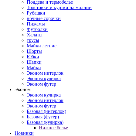
Поддева и термобелье
Толстовки и куртки на молнии
Рубашки
ночные сорочки
Пижамы
Футболки
Халаты
трусы
Майки летние
Шорты
Юбки
Шапки
Майки
Эконом интерлок
Эконом кулирка
Эконом футер
Эконом
Эконом кулирка
Эконом интерлок
Эконом футер
Базовая (интерлок)
Базовая (футер)
Базовая (кулирка)
Нижнее белье
Новинки