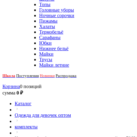
Топы
Головные уборы
Ночные сорочки
Пижамы
Халаты
Термобельё
Сарафаны
Юбки
Нижнее бельё
Майки
Трусы
Майки летние
Школа
Поступления
Новинки
Распродажа
Корзина
0 позиций
сумма
0 ₽
Каталог
Одежда для девочек оптом
комплекты