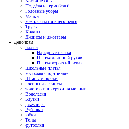
Комбинезоны
Поддёва и термобельё
Головные уборы
Майки
комплекты нижнего белья
Трусы
Халаты
Джинсы и джоггеры
Девочкам
платья
Нарядные платья
Платья длинный рукав
Платья короткий рукав
Школьные платья
костюмы спортивные
Штаны и брюки
лосины и легинсы
толстовки и куртки на молнии
Водолазки
Блузки
джемпера
Рубашки
юбки
Топы
футболки