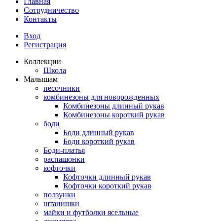
Главная
Сотрудничество
Контакты
Вход
Регистрация
Коллекции
Школа
Малышам
песочники
комбинезоны для новорожденных
Комбинезоны длинный рукав
Комбинезоны короткий рукав
боди
Боди длинный рукав
Боди короткий рукав
Боди-платья
распашонки
кофточки
Кофточки длинный рукав
Кофточки короткий рукав
ползунки
штанишки
майки и футболки ясельные