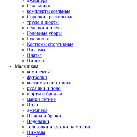
джемпера
Спальники
комплекты ясельные
Сорочки крестильные
трусы и шорты
пеленки и пледы
Головные уборы
Рукавички
Костюмы спортивные
Пижамы
Платья
Пинетки
Мальчикам
комплекты
футболки
костюмы спортивные
рубашки и поло
шорты и бриджи
майки летние
Поло
джемпера
Штаны и брюки
Водолазки
толстовки и куртки на молнии
Пижамы