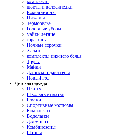
комплекты
шорты и велосипедки
Комбинезоны
Пижамы
Термобелье
Головные уборы
майки летние
сарафаны
Ночные сорочки
Халаты
комплекты нижнего белья
Трусы
Майки
Джинсы и джоггеры
Новый год
Детская одежда
Платья
Школьные платья
Блузки
Спортивные костюмы
Комплекты
Водолазки
Джемпера
Комбинезоны
Штаны