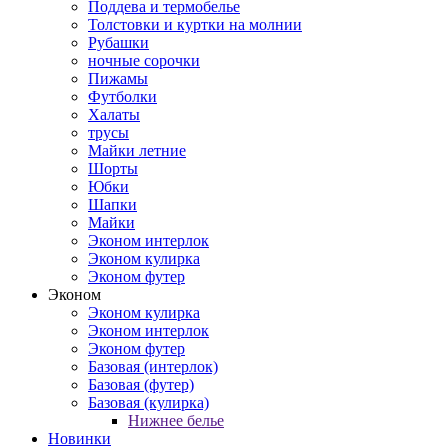
Поддева и термобелье
Толстовки и куртки на молнии
Рубашки
ночные сорочки
Пижамы
Футболки
Халаты
трусы
Майки летние
Шорты
Юбки
Шапки
Майки
Эконом интерлок
Эконом кулирка
Эконом футер
Эконом
Эконом кулирка
Эконом интерлок
Эконом футер
Базовая (интерлок)
Базовая (футер)
Базовая (кулирка)
Нижнее белье
Новинки