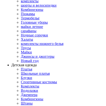
комплекты
шорты и велосипедки
Комбинезоны
Пижамы
Термобелье
Головные уборы
майки летние
сарафаны
Ночные сорочки
Халаты
комплекты нижнего белья
Трусы
Майки
Джинсы и джоггеры
Новый год
Детская одежда
Платья
Школьные платья
Блузки
Спортивные костюмы
Комплекты
Водолазки
Джемпера
Комбинезоны
Штаны