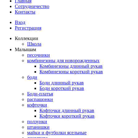
Главная
Сотрудничество
Контакты
Вход
Регистрация
Коллекции
Школа
Малышам
песочники
комбинезоны для новорожденных
Комбинезоны длинный рукав
Комбинезоны короткий рукав
боди
Боди длинный рукав
Боди короткий рукав
Боди-платья
распашонки
кофточки
Кофточки длинный рукав
Кофточки короткий рукав
ползунки
штанишки
майки и футболки ясельные