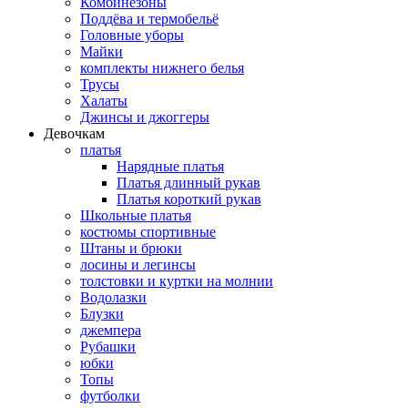
Комбинезоны
Поддёва и термобельё
Головные уборы
Майки
комплекты нижнего белья
Трусы
Халаты
Джинсы и джоггеры
Девочкам
платья
Нарядные платья
Платья длинный рукав
Платья короткий рукав
Школьные платья
костюмы спортивные
Штаны и брюки
лосины и легинсы
толстовки и куртки на молнии
Водолазки
Блузки
джемпера
Рубашки
юбки
Топы
футболки