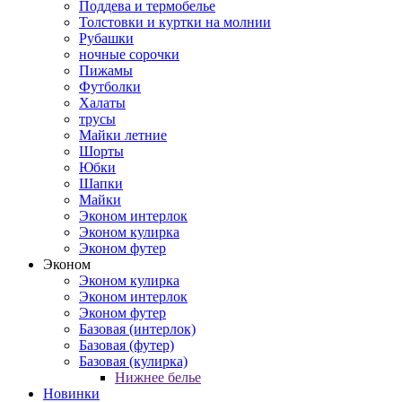
Поддева и термобелье
Толстовки и куртки на молнии
Рубашки
ночные сорочки
Пижамы
Футболки
Халаты
трусы
Майки летние
Шорты
Юбки
Шапки
Майки
Эконом интерлок
Эконом кулирка
Эконом футер
Эконом
Эконом кулирка
Эконом интерлок
Эконом футер
Базовая (интерлок)
Базовая (футер)
Базовая (кулирка)
Нижнее белье
Новинки