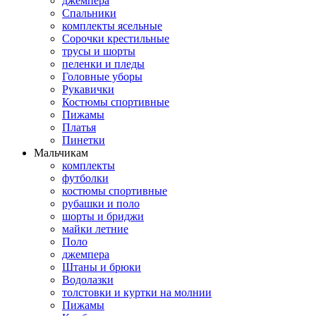
джемпера
Спальники
комплекты ясельные
Сорочки крестильные
трусы и шорты
пеленки и пледы
Головные уборы
Рукавички
Костюмы спортивные
Пижамы
Платья
Пинетки
Мальчикам
комплекты
футболки
костюмы спортивные
рубашки и поло
шорты и бриджи
майки летние
Поло
джемпера
Штаны и брюки
Водолазки
толстовки и куртки на молнии
Пижамы