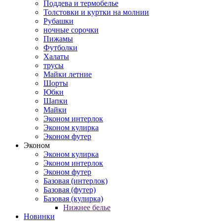
Поддева и термобелье
Толстовки и куртки на молнии
Рубашки
ночные сорочки
Пижамы
Футболки
Халаты
трусы
Майки летние
Шорты
Юбки
Шапки
Майки
Эконом интерлок
Эконом кулирка
Эконом футер
Эконом
Эконом кулирка
Эконом интерлок
Эконом футер
Базовая (интерлок)
Базовая (футер)
Базовая (кулирка)
Нижнее белье
Новинки