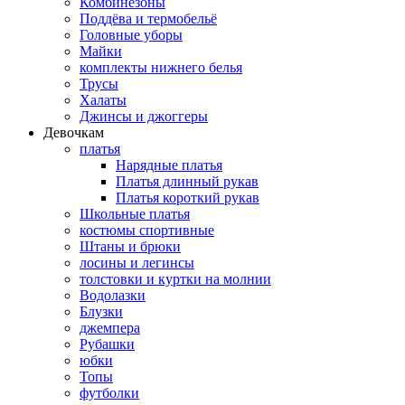
Комбинезоны
Поддёва и термобельё
Головные уборы
Майки
комплекты нижнего белья
Трусы
Халаты
Джинсы и джоггеры
Девочкам
платья
Нарядные платья
Платья длинный рукав
Платья короткий рукав
Школьные платья
костюмы спортивные
Штаны и брюки
лосины и легинсы
толстовки и куртки на молнии
Водолазки
Блузки
джемпера
Рубашки
юбки
Топы
футболки