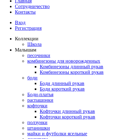
Главная
Сотрудничество
Контакты
Вход
Регистрация
Коллекции
Школа
Малышам
песочники
комбинезоны для новорожденных
Комбинезоны длинный рукав
Комбинезоны короткий рукав
боди
Боди длинный рукав
Боди короткий рукав
Боди-платья
распашонки
кофточки
Кофточки длинный рукав
Кофточки короткий рукав
ползунки
штанишки
майки и футболки ясельные