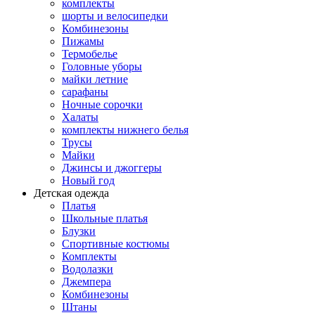
комплекты
шорты и велосипедки
Комбинезоны
Пижамы
Термобелье
Головные уборы
майки летние
сарафаны
Ночные сорочки
Халаты
комплекты нижнего белья
Трусы
Майки
Джинсы и джоггеры
Новый год
Детская одежда
Платья
Школьные платья
Блузки
Спортивные костюмы
Комплекты
Водолазки
Джемпера
Комбинезоны
Штаны