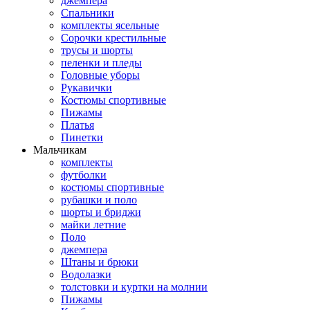
джемпера
Спальники
комплекты ясельные
Сорочки крестильные
трусы и шорты
пеленки и пледы
Головные уборы
Рукавички
Костюмы спортивные
Пижамы
Платья
Пинетки
Мальчикам
комплекты
футболки
костюмы спортивные
рубашки и поло
шорты и бриджи
майки летние
Поло
джемпера
Штаны и брюки
Водолазки
толстовки и куртки на молнии
Пижамы