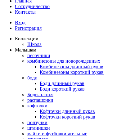
Главная
Сотрудничество
Контакты
Вход
Регистрация
Коллекции
Школа
Малышам
песочники
комбинезоны для новорожденных
Комбинезоны длинный рукав
Комбинезоны короткий рукав
боди
Боди длинный рукав
Боди короткий рукав
Боди-платья
распашонки
кофточки
Кофточки длинный рукав
Кофточки короткий рукав
ползунки
штанишки
майки и футболки ясельные