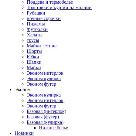
Поддева и термобелье
Толстовки и куртки на молнии
Рубашки
ночные сорочки
Пижамы
Футболки
Халаты
трусы
Майки летние
Шорты
Юбки
Шапки
Майки
Эконом интерлок
Эконом кулирка
Эконом футер
Эконом
Эконом кулирка
Эконом интерлок
Эконом футер
Базовая (интерлок)
Базовая (футер)
Базовая (кулирка)
Нижнее белье
Новинки