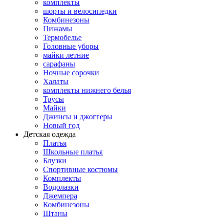
комплекты
шорты и велосипедки
Комбинезоны
Пижамы
Термобелье
Головные уборы
майки летние
сарафаны
Ночные сорочки
Халаты
комплекты нижнего белья
Трусы
Майки
Джинсы и джоггеры
Новый год
Детская одежда
Платья
Школьные платья
Блузки
Спортивные костюмы
Комплекты
Водолазки
Джемпера
Комбинезоны
Штаны