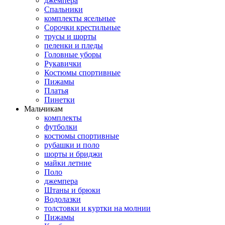
джемпера
Спальники
комплекты ясельные
Сорочки крестильные
трусы и шорты
пеленки и пледы
Головные уборы
Рукавички
Костюмы спортивные
Пижамы
Платья
Пинетки
Мальчикам
комплекты
футболки
костюмы спортивные
рубашки и поло
шорты и бриджи
майки летние
Поло
джемпера
Штаны и брюки
Водолазки
толстовки и куртки на молнии
Пижамы