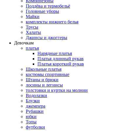
Комбинезоны
Поддёва и термобельё
Головные уборы
Майки
комплекты нижнего белья
Трусы
Халаты
Джинсы и джоггеры
Девочкам
платья
Нарядные платья
Платья длинный рукав
Платья короткий рукав
Школьные платья
костюмы спортивные
Штаны и брюки
лосины и легинсы
толстовки и куртки на молнии
Водолазки
Блузки
джемпера
Рубашки
юбки
Топы
футболки