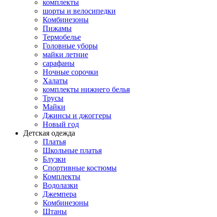
комплекты
шорты и велосипедки
Комбинезоны
Пижамы
Термобелье
Головные уборы
майки летние
сарафаны
Ночные сорочки
Халаты
комплекты нижнего белья
Трусы
Майки
Джинсы и джоггеры
Новый год
Детская одежда
Платья
Школьные платья
Блузки
Спортивные костюмы
Комплекты
Водолазки
Джемпера
Комбинезоны
Штаны