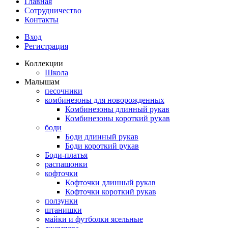
Главная
Сотрудничество
Контакты
Вход
Регистрация
Коллекции
Школа
Малышам
песочники
комбинезоны для новорожденных
Комбинезоны длинный рукав
Комбинезоны короткий рукав
боди
Боди длинный рукав
Боди короткий рукав
Боди-платья
распашонки
кофточки
Кофточки длинный рукав
Кофточки короткий рукав
ползунки
штанишки
майки и футболки ясельные