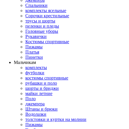
джемпера
Спальники
комплекты ясельные
Сорочки крестильные
трусы и шорты
пеленки и пледы
Головные уборы
Рукавички
Костюмы спортивные
Пижамы
Платья
Пинетки
Мальчикам
комплекты
футболки
костюмы спортивные
рубашки и поло
шорты и бриджи
майки летние
Поло
джемпера
Штаны и брюки
Водолазки
толстовки и куртки на молнии
Пижамы