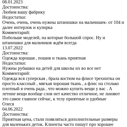
08.01.2023
Достоинства:
Любим вашу фабрику
Недостатки:
Очень, очень, очень нужны штанишки на мальчишек- от 104 и
далее интерлок и кулирка
Комментарий:
Побольше моделей, на которые большой спрос. Ну и
штанишки для мальчиков ждём всегда
13.07.2022
Достоинства:
Одежда хорошая , пошив и ткань приятная
Недостатки:
Нужны рубашки на детей для школы их во все нет
Комментарий:
Одежда вся суперская , брала костюм на флисе трехнитка он
просто классный , мягкая хорошая ткань , а флис на столько
плотный я очень рада , что можно купить вещи у вас . А
летние вещи вообще слов нет качество отличное, не линяют
это самое главное сейчас, к телу приятные и удобные
Олеся
04.06.2022
Достоинства:
Приятная цена, стали появляться дополнительные размеры
для маленьких деток. Клиенты часто пишут про хорошее