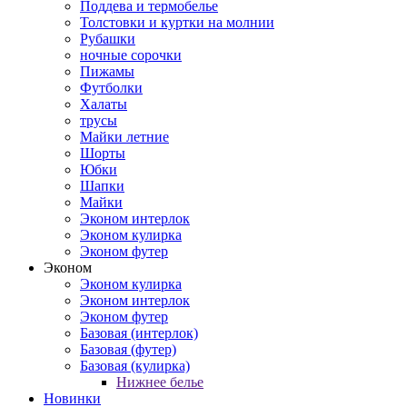
Поддева и термобелье
Толстовки и куртки на молнии
Рубашки
ночные сорочки
Пижамы
Футболки
Халаты
трусы
Майки летние
Шорты
Юбки
Шапки
Майки
Эконом интерлок
Эконом кулирка
Эконом футер
Эконом
Эконом кулирка
Эконом интерлок
Эконом футер
Базовая (интерлок)
Базовая (футер)
Базовая (кулирка)
Нижнее белье
Новинки