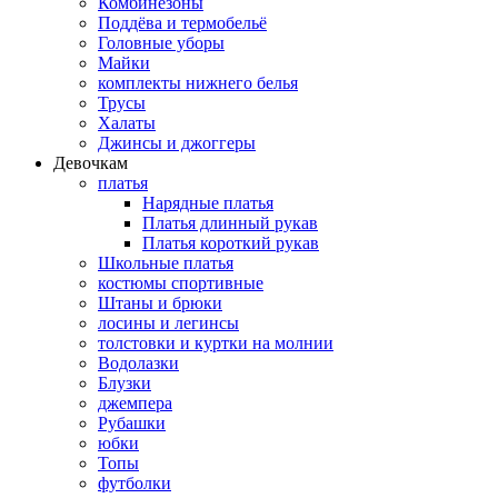
Комбинезоны
Поддёва и термобельё
Головные уборы
Майки
комплекты нижнего белья
Трусы
Халаты
Джинсы и джоггеры
Девочкам
платья
Нарядные платья
Платья длинный рукав
Платья короткий рукав
Школьные платья
костюмы спортивные
Штаны и брюки
лосины и легинсы
толстовки и куртки на молнии
Водолазки
Блузки
джемпера
Рубашки
юбки
Топы
футболки