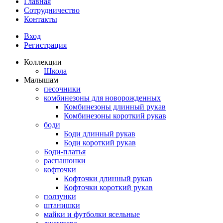
Главная
Сотрудничество
Контакты
Вход
Регистрация
Коллекции
Школа
Малышам
песочники
комбинезоны для новорожденных
Комбинезоны длинный рукав
Комбинезоны короткий рукав
боди
Боди длинный рукав
Боди короткий рукав
Боди-платья
распашонки
кофточки
Кофточки длинный рукав
Кофточки короткий рукав
ползунки
штанишки
майки и футболки ясельные