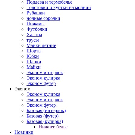
Поддева и термобелье
Толстовки и куртки на молнии
Рубашки
ночные сорочки
Пижамы
Футболки
Халаты
трусы
Майки летние
Шорты
Юбки
Шапки
Майки
Эконом интерлок
Эконом кулирка
Эконом футер
Эконом
Эконом кулирка
Эконом интерлок
Эконом футер
Базовая (интерлок)
Базовая (футер)
Базовая (кулирка)
Нижнее белье
Новинки