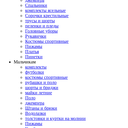
джемпера
Спальники
комплекты ясельные
Сорочки крестильные
трусы и шорты
пеленки и пледы
Головные уборы
Рукавички
Костюмы спортивные
Пижамы
Платья
Пинетки
Мальчикам
комплекты
футболки
костюмы спортивные
рубашки и поло
шорты и бриджи
майки летние
Поло
джемпера
Штаны и брюки
Водолазки
толстовки и куртки на молнии
Пижамы