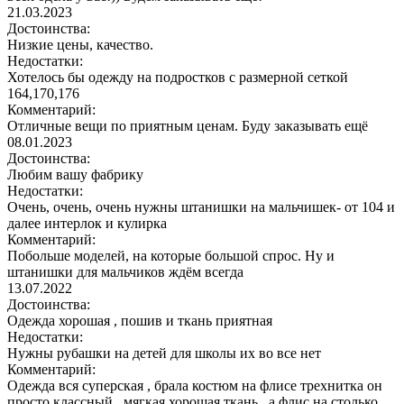
21.03.2023
Достоинства:
Низкие цены, качество.
Недостатки:
Хотелось бы одежду на подростков с размерной сеткой
164,170,176
Комментарий:
Отличные вещи по приятным ценам. Буду заказывать ещё
08.01.2023
Достоинства:
Любим вашу фабрику
Недостатки:
Очень, очень, очень нужны штанишки на мальчишек- от 104 и
далее интерлок и кулирка
Комментарий:
Побольше моделей, на которые большой спрос. Ну и
штанишки для мальчиков ждём всегда
13.07.2022
Достоинства:
Одежда хорошая , пошив и ткань приятная
Недостатки:
Нужны рубашки на детей для школы их во все нет
Комментарий:
Одежда вся суперская , брала костюм на флисе трехнитка он
просто классный , мягкая хорошая ткань , а флис на столько