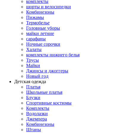
комплекты
шорты и велосипедки
Комбинезоны
Пижамы
Термобелье
Головные уборы
майки летние
сарафаны
Ночные сорочки
Халаты
комплекты нижнего белья
Трусы
Майки
Джинсы и джоггеры
Новый год
Детская одежда
Платья
Школьные платья
Блузки
Спортивные костюмы
Комплекты
Водолазки
Джемпера
Комбинезоны
Штаны