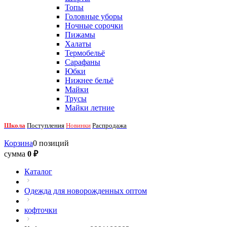
Топы
Головные уборы
Ночные сорочки
Пижамы
Халаты
Термобельё
Сарафаны
Юбки
Нижнее бельё
Майки
Трусы
Майки летние
Школа
Поступления
Новинки
Распродажа
Корзина
0 позиций
сумма
0 ₽
Каталог
Одежда для новорожденных оптом
кофточки