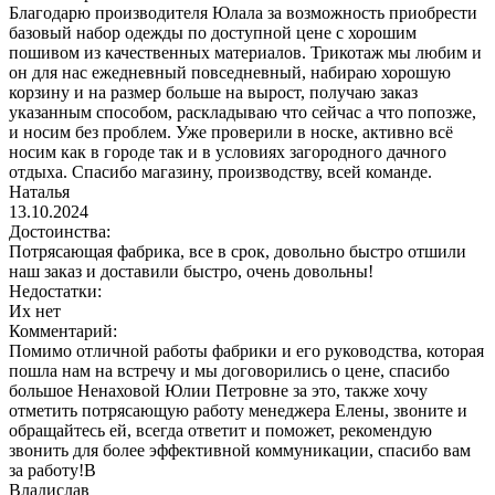
Благодарю производителя Юлала за возможность приобрести
базовый набор одежды по доступной цене с хорошим
пошивом из качественных материалов. Трикотаж мы любим и
он для нас ежедневный повседневный, набираю хорошую
корзину и на размер больше на вырост, получаю заказ
указанным способом, раскладываю что сейчас а что попозже,
и носим без проблем. Уже проверили в носке, активно всё
носим как в городе так и в условиях загородного дачного
отдыха. Спасибо магазину, производству, всей команде.
Наталья
13.10.2024
Достоинства:
Потрясающая фабрика, все в срок, довольно быстро отшили
наш заказ и доставили быстро, очень довольны!
Недостатки:
Их нет
Комментарий:
Помимо отличной работы фабрики и его руководства, которая
пошла нам на встречу и мы договорились о цене, спасибо
большое Ненаховой Юлии Петровне за это, также хочу
отметить потрясающую работу менеджера Елены, звоните и
обращайтесь ей, всегда ответит и поможет, рекомендую
звонить для более эффективной коммуникации, спасибо вам
за работу!В
Владислав