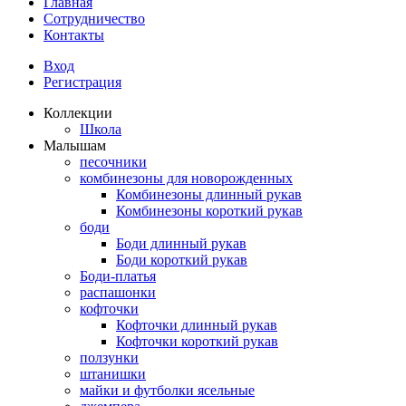
Главная
Сотрудничество
Контакты
Вход
Регистрация
Коллекции
Школа
Малышам
песочники
комбинезоны для новорожденных
Комбинезоны длинный рукав
Комбинезоны короткий рукав
боди
Боди длинный рукав
Боди короткий рукав
Боди-платья
распашонки
кофточки
Кофточки длинный рукав
Кофточки короткий рукав
ползунки
штанишки
майки и футболки ясельные