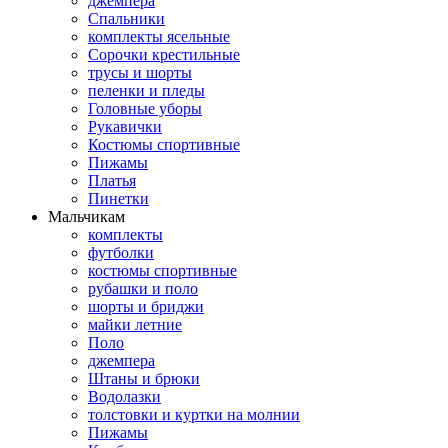
джемпера
Спальники
комплекты ясельные
Сорочки крестильные
трусы и шорты
пеленки и пледы
Головные уборы
Рукавички
Костюмы спортивные
Пижамы
Платья
Пинетки
Мальчикам
комплекты
футболки
костюмы спортивные
рубашки и поло
шорты и бриджи
майки летние
Поло
джемпера
Штаны и брюки
Водолазки
толстовки и куртки на молнии
Пижамы