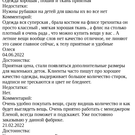
Одежда хорошая , пошив и ткань приятная
Недостатки:
Нужны рубашки на детей для школы их во все нет
Комментарий:
Одежда вся суперская , брала костюм на флисе трехнитка он
просто классный , мягкая хорошая ткань , а флис на столько
плотный я очень рада , что можно купить вещи у вас . А
летние вещи вообще слов нет качество отличное, не линяют
это самое главное сейчас, к телу приятные и удобные
Олеся
04.06.2022
Достоинства:
Приятная цена, стали появляться дополнительные размеры
для маленьких деток. Клиенты часто пишут про хорошее
качество одежды, выдерживает большое количество стирок,
надписи не трескаются и цвет не бледнеет.
Недостатки:
Нет.
Комментарий:
Очень удобно покупать вещи, сразу видишь количество и как
будет выглядеть вещь. Очень приятно работать с менеджером
Еленой, всегда поможет и подскажет. Уже постоянно
заказываю у данной фабрике.
21.02.2022
Достоинства: