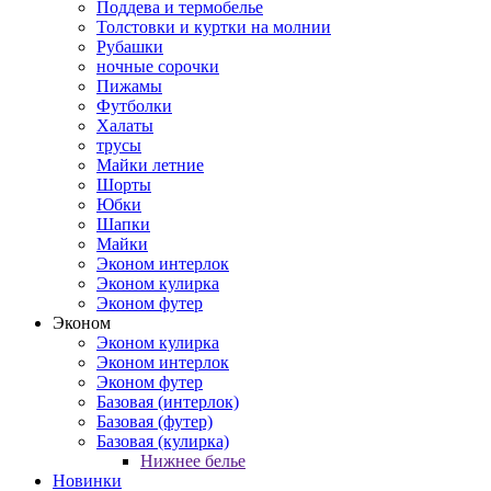
Поддева и термобелье
Толстовки и куртки на молнии
Рубашки
ночные сорочки
Пижамы
Футболки
Халаты
трусы
Майки летние
Шорты
Юбки
Шапки
Майки
Эконом интерлок
Эконом кулирка
Эконом футер
Эконом
Эконом кулирка
Эконом интерлок
Эконом футер
Базовая (интерлок)
Базовая (футер)
Базовая (кулирка)
Нижнее белье
Новинки