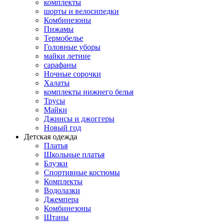
комплекты
шорты и велосипедки
Комбинезоны
Пижамы
Термобелье
Головные уборы
майки летние
сарафаны
Ночные сорочки
Халаты
комплекты нижнего белья
Трусы
Майки
Джинсы и джоггеры
Новый год
Детская одежда
Платья
Школьные платья
Блузки
Спортивные костюмы
Комплекты
Водолазки
Джемпера
Комбинезоны
Штаны