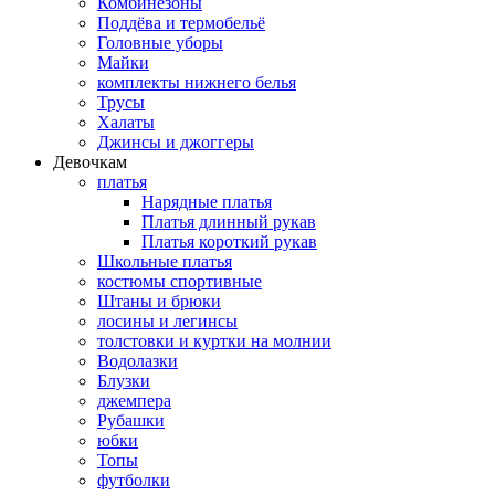
Комбинезоны
Поддёва и термобельё
Головные уборы
Майки
комплекты нижнего белья
Трусы
Халаты
Джинсы и джоггеры
Девочкам
платья
Нарядные платья
Платья длинный рукав
Платья короткий рукав
Школьные платья
костюмы спортивные
Штаны и брюки
лосины и легинсы
толстовки и куртки на молнии
Водолазки
Блузки
джемпера
Рубашки
юбки
Топы
футболки