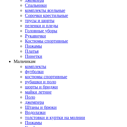
джемпера
Спальники
комплекты ясельные
Сорочки крестильные
трусы и шорты
пеленки и пледы
Головные уборы
Рукавички
Костюмы спортивные
Пижамы
Платья
Пинетки
Мальчикам
комплекты
футболки
костюмы спортивные
рубашки и поло
шорты и бриджи
майки летние
Поло
джемпера
Штаны и брюки
Водолазки
толстовки и куртки на молнии
Пижамы