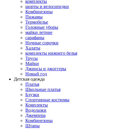
комплекты
шорты и велосипедки
Комбинезоны
Пижамы
Термобелье
Головные уборы
майки летние
сарафаны
Ночные сорочки
Халаты
комплекты нижнего белья
Трусы
Майки
Джинсы и джоггеры
Новый год
Детская одежда
Платья
Школьные платья
Блузки
Спортивные костюмы
Комплекты
Водолазки
Джемпера
Комбинезоны
Штаны