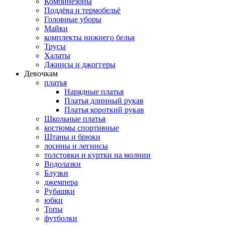
Комбинезоны
Поддёва и термобельё
Головные уборы
Майки
комплекты нижнего белья
Трусы
Халаты
Джинсы и джоггеры
Девочкам
платья
Нарядные платья
Платья длинный рукав
Платья короткий рукав
Школьные платья
костюмы спортивные
Штаны и брюки
лосины и легинсы
толстовки и куртки на молнии
Водолазки
Блузки
джемпера
Рубашки
юбки
Топы
футболки