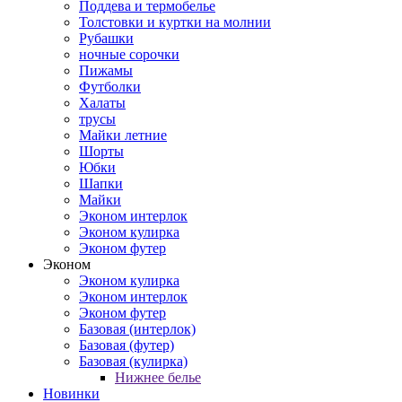
Поддева и термобелье
Толстовки и куртки на молнии
Рубашки
ночные сорочки
Пижамы
Футболки
Халаты
трусы
Майки летние
Шорты
Юбки
Шапки
Майки
Эконом интерлок
Эконом кулирка
Эконом футер
Эконом
Эконом кулирка
Эконом интерлок
Эконом футер
Базовая (интерлок)
Базовая (футер)
Базовая (кулирка)
Нижнее белье
Новинки