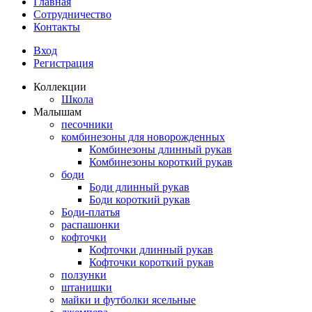
Главная
Сотрудничество
Контакты
Вход
Регистрация
Коллекции
Школа
Малышам
песочники
комбинезоны для новорожденных
Комбинезоны длинный рукав
Комбинезоны короткий рукав
боди
Боди длинный рукав
Боди короткий рукав
Боди-платья
распашонки
кофточки
Кофточки длинный рукав
Кофточки короткий рукав
ползунки
штанишки
майки и футболки ясельные