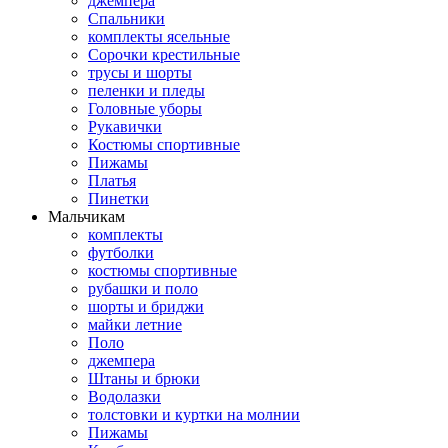
джемпера
Спальники
комплекты ясельные
Сорочки крестильные
трусы и шорты
пеленки и пледы
Головные уборы
Рукавички
Костюмы спортивные
Пижамы
Платья
Пинетки
Мальчикам
комплекты
футболки
костюмы спортивные
рубашки и поло
шорты и бриджи
майки летние
Поло
джемпера
Штаны и брюки
Водолазки
толстовки и куртки на молнии
Пижамы