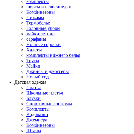
комплекты
шорты и велосипедки
Комбинезоны
Пижамы
Термобелье
Головные уборы
майки летние
сарафаны
Ночные сорочки
Халаты
комплекты нижнего белья
Трусы
Майки
Джинсы и джоггеры
Новый год
Детская одежда
Платья
Школьные платья
Блузки
Спортивные костюмы
Комплекты
Водолазки
Джемпера
Комбинезоны
Штаны