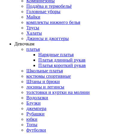
Комбинезоны
Поддёва и термобельё
Головные уборы
Майки
комплекты нижнего белья
Трусы
Халаты
Джинсы и джоггеры
Девочкам
платья
Нарядные платья
Платья длинный рукав
Платья короткий рукав
Школьные платья
костюмы спортивные
Штаны и брюки
лосины и легинсы
толстовки и куртки на молнии
Водолазки
Блузки
джемпера
Рубашки
юбки
Топы
футболки