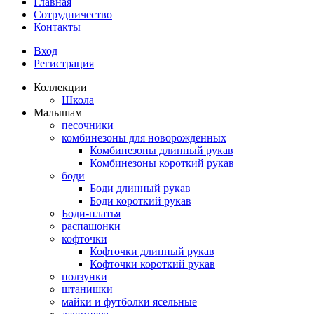
Главная
Сотрудничество
Контакты
Вход
Регистрация
Коллекции
Школа
Малышам
песочники
комбинезоны для новорожденных
Комбинезоны длинный рукав
Комбинезоны короткий рукав
боди
Боди длинный рукав
Боди короткий рукав
Боди-платья
распашонки
кофточки
Кофточки длинный рукав
Кофточки короткий рукав
ползунки
штанишки
майки и футболки ясельные