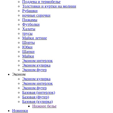
Поддева и термобелье
Толстовки и куртки на молнии
Рубашки
ночные сорочки
Пижамы
Футболки
Халаты
трусы
Майки летние
Шорты
Юбки
Шапки
Майки
Эконом интерлок
Эконом кулирка
Эконом футер
Эконом
Эконом кулирка
Эконом интерлок
Эконом футер
Базовая (интерлок)
Базовая (футер)
Базовая (кулирка)
Нижнее белье
Новинки