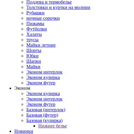
Поддева и термобелье
Толстовки и куртки на молнии
Рубашки
ночные сорочки
Пижамы
Футболки
Халаты
трусы
Майки летние
Шорты
Юбки
Шапки
Майки
Эконом интерлок
Эконом кулирка
Эконом футер
Эконом
Эконом кулирка
Эконом интерлок
Эконом футер
Базовая (интерлок)
Базовая (футер)
Базовая (кулирка)
Нижнее белье
Новинки