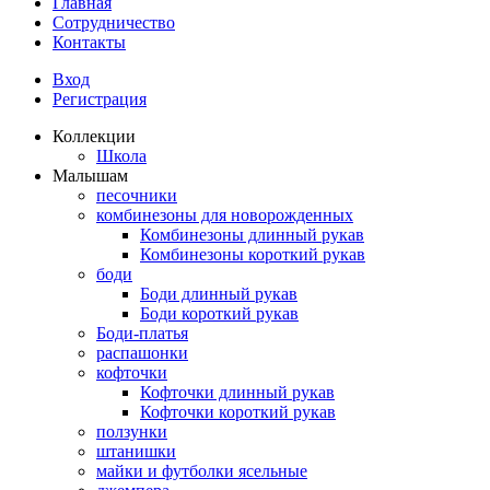
Главная
Сотрудничество
Контакты
Вход
Регистрация
Коллекции
Школа
Малышам
песочники
комбинезоны для новорожденных
Комбинезоны длинный рукав
Комбинезоны короткий рукав
боди
Боди длинный рукав
Боди короткий рукав
Боди-платья
распашонки
кофточки
Кофточки длинный рукав
Кофточки короткий рукав
ползунки
штанишки
майки и футболки ясельные