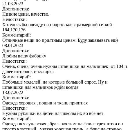
21.03.2023
Достоинства:
Низкие цены, качество.
Недостатки:
Хотелось бы одежду на подростков с размерной сеткой
164,170,176
Комментарий:
Отличные вещи по приятным ценам. Буду заказывать ещё
08.01.2023
Достоинства:
Любим вашу фабрику
Недостатки:
Очень, очень, очень нужны штанишки на мальчишек- от 104 и
далее интерлок и кулирка
Комментарий:
Побольше моделей, на которые большой спрос. Ну и
штанишки для мальчиков ждём всегда
13.07.2022
Достоинства:
Одежда хорошая , пошив и ткань приятная
Недостатки:
Нужны рубашки на детей для школы их во все нет
Комментарий:
Одежда вся суперская , брала костюм на флисе трехнитка он
просто классный , мягкая хорошая ткань , а флис на столько