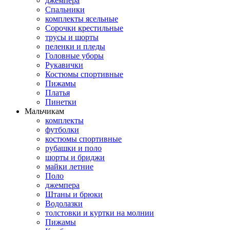
джемпера
Спальники
комплекты ясельные
Сорочки крестильные
трусы и шорты
пеленки и пледы
Головные уборы
Рукавички
Костюмы спортивные
Пижамы
Платья
Пинетки
Мальчикам
комплекты
футболки
костюмы спортивные
рубашки и поло
шорты и бриджи
майки летние
Поло
джемпера
Штаны и брюки
Водолазки
толстовки и куртки на молнии
Пижамы