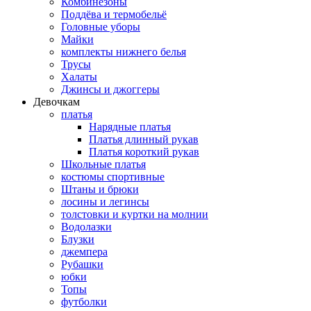
Комбинезоны
Поддёва и термобельё
Головные уборы
Майки
комплекты нижнего белья
Трусы
Халаты
Джинсы и джоггеры
Девочкам
платья
Нарядные платья
Платья длинный рукав
Платья короткий рукав
Школьные платья
костюмы спортивные
Штаны и брюки
лосины и легинсы
толстовки и куртки на молнии
Водолазки
Блузки
джемпера
Рубашки
юбки
Топы
футболки