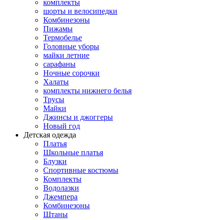
комплекты
шорты и велосипедки
Комбинезоны
Пижамы
Термобелье
Головные уборы
майки летние
сарафаны
Ночные сорочки
Халаты
комплекты нижнего белья
Трусы
Майки
Джинсы и джоггеры
Новый год
Детская одежда
Платья
Школьные платья
Блузки
Спортивные костюмы
Комплекты
Водолазки
Джемпера
Комбинезоны
Штаны