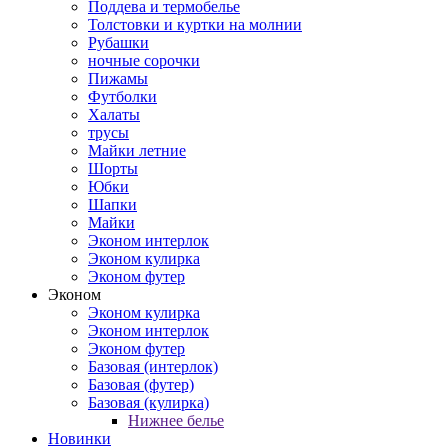
Поддева и термобелье
Толстовки и куртки на молнии
Рубашки
ночные сорочки
Пижамы
Футболки
Халаты
трусы
Майки летние
Шорты
Юбки
Шапки
Майки
Эконом интерлок
Эконом кулирка
Эконом футер
Эконом
Эконом кулирка
Эконом интерлок
Эконом футер
Базовая (интерлок)
Базовая (футер)
Базовая (кулирка)
Нижнее белье
Новинки