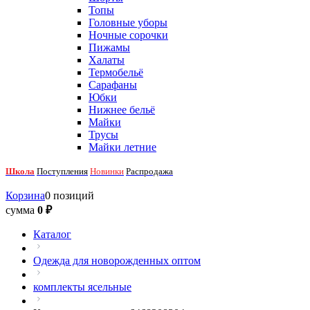
Топы
Головные уборы
Ночные сорочки
Пижамы
Халаты
Термобельё
Сарафаны
Юбки
Нижнее бельё
Майки
Трусы
Майки летние
Школа
Поступления
Новинки
Распродажа
Корзина
0 позиций
сумма
0 ₽
Каталог
Одежда для новорожденных оптом
комплекты ясельные