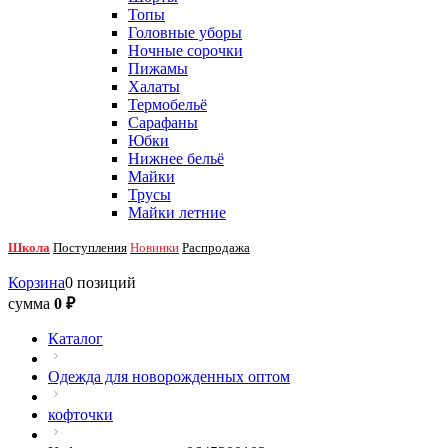
Топы
Головные уборы
Ночные сорочки
Пижамы
Халаты
Термобельё
Сарафаны
Юбки
Нижнее бельё
Майки
Трусы
Майки летние
Школа
Поступления
Новинки
Распродажа
Корзина
0 позиций
сумма
0 ₽
Каталог
Одежда для новорожденных оптом
кофточки