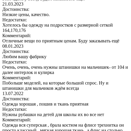
21.03.2023
Достоинства:
Низкие цены, качество.
Недостатки:
Хотелось бы одежду на подростков с размерной сеткой
164,170,176
Комментарий:
Отличные вещи по приятным ценам. Буду заказывать ещё
08.01.2023
Достоинства:
Любим вашу фабрику
Недостатки:
Очень, очень, очень нужны штанишки на мальчишек- от 104 и
далее интерлок и кулирка
Комментарий:
Побольше моделей, на которые большой спрос. Ну и
штанишки для мальчиков ждём всегда
13.07.2022
Достоинства:
Одежда хорошая , пошив и ткань приятная
Недостатки:
Нужны рубашки на детей для школы их во все нет
Комментарий:
Одежда вся суперская , брала костюм на флисе трехнитка он
просто классный , мягкая хорошая ткань , а флис на столько