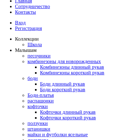
Главная
Сотрудничество
Контакты
Вход
Регистрация
Коллекции
Школа
Малышам
песочники
комбинезоны для новорожденных
Комбинезоны длинный рукав
Комбинезоны короткий рукав
боди
Боди длинный рукав
Боди короткий рукав
Боди-платья
распашонки
кофточки
Кофточки длинный рукав
Кофточки короткий рукав
ползунки
штанишки
майки и футболки ясельные