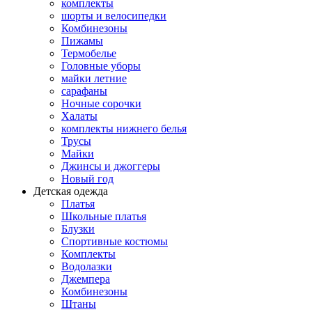
комплекты
шорты и велосипедки
Комбинезоны
Пижамы
Термобелье
Головные уборы
майки летние
сарафаны
Ночные сорочки
Халаты
комплекты нижнего белья
Трусы
Майки
Джинсы и джоггеры
Новый год
Детская одежда
Платья
Школьные платья
Блузки
Спортивные костюмы
Комплекты
Водолазки
Джемпера
Комбинезоны
Штаны