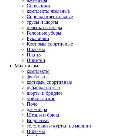
джемпера
Спальники
комплекты ясельные
Сорочки крестильные
трусы и шорты
пеленки и пледы
Головные уборы
Рукавички
Костюмы спортивные
Пижамы
Платья
Пинетки
Мальчикам
комплекты
футболки
костюмы спортивные
рубашки и поло
шорты и бриджи
майки летние
Поло
джемпера
Штаны и брюки
Водолазки
толстовки и куртки на молнии
Пижамы