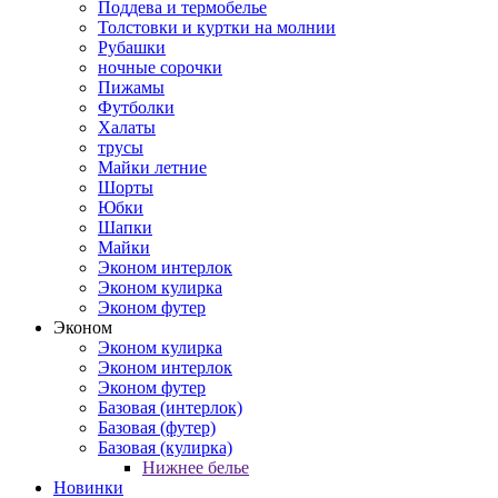
Поддева и термобелье
Толстовки и куртки на молнии
Рубашки
ночные сорочки
Пижамы
Футболки
Халаты
трусы
Майки летние
Шорты
Юбки
Шапки
Майки
Эконом интерлок
Эконом кулирка
Эконом футер
Эконом
Эконом кулирка
Эконом интерлок
Эконом футер
Базовая (интерлок)
Базовая (футер)
Базовая (кулирка)
Нижнее белье
Новинки