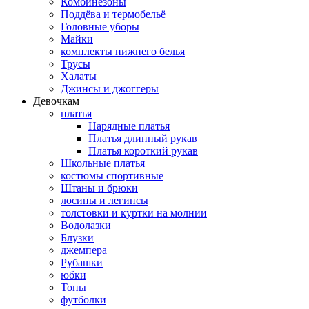
Комбинезоны
Поддёва и термобельё
Головные уборы
Майки
комплекты нижнего белья
Трусы
Халаты
Джинсы и джоггеры
Девочкам
платья
Нарядные платья
Платья длинный рукав
Платья короткий рукав
Школьные платья
костюмы спортивные
Штаны и брюки
лосины и легинсы
толстовки и куртки на молнии
Водолазки
Блузки
джемпера
Рубашки
юбки
Топы
футболки