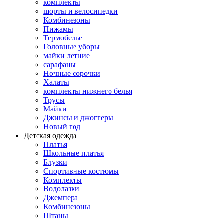
комплекты
шорты и велосипедки
Комбинезоны
Пижамы
Термобелье
Головные уборы
майки летние
сарафаны
Ночные сорочки
Халаты
комплекты нижнего белья
Трусы
Майки
Джинсы и джоггеры
Новый год
Детская одежда
Платья
Школьные платья
Блузки
Спортивные костюмы
Комплекты
Водолазки
Джемпера
Комбинезоны
Штаны