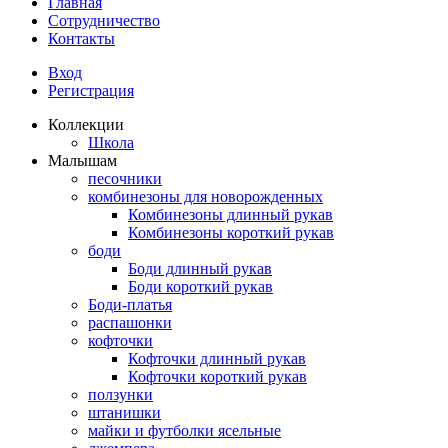
Главная
Сотрудничество
Контакты
Вход
Регистрация
Коллекции
Школа
Малышам
песочники
комбинезоны для новорожденных
Комбинезоны длинный рукав
Комбинезоны короткий рукав
боди
Боди длинный рукав
Боди короткий рукав
Боди-платья
распашонки
кофточки
Кофточки длинный рукав
Кофточки короткий рукав
ползунки
штанишки
майки и футболки ясельные