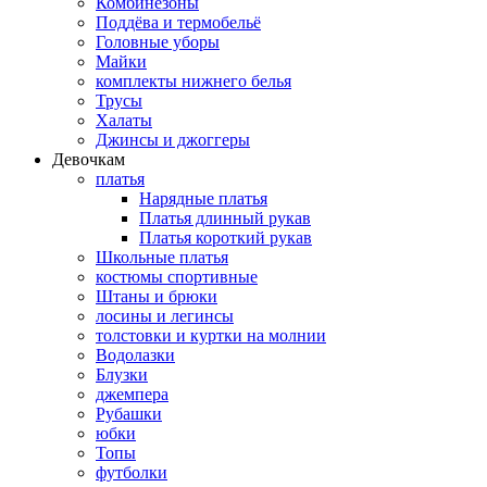
Комбинезоны
Поддёва и термобельё
Головные уборы
Майки
комплекты нижнего белья
Трусы
Халаты
Джинсы и джоггеры
Девочкам
платья
Нарядные платья
Платья длинный рукав
Платья короткий рукав
Школьные платья
костюмы спортивные
Штаны и брюки
лосины и легинсы
толстовки и куртки на молнии
Водолазки
Блузки
джемпера
Рубашки
юбки
Топы
футболки