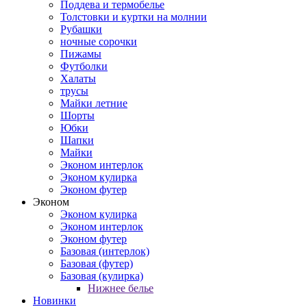
Поддева и термобелье
Толстовки и куртки на молнии
Рубашки
ночные сорочки
Пижамы
Футболки
Халаты
трусы
Майки летние
Шорты
Юбки
Шапки
Майки
Эконом интерлок
Эконом кулирка
Эконом футер
Эконом
Эконом кулирка
Эконом интерлок
Эконом футер
Базовая (интерлок)
Базовая (футер)
Базовая (кулирка)
Нижнее белье
Новинки