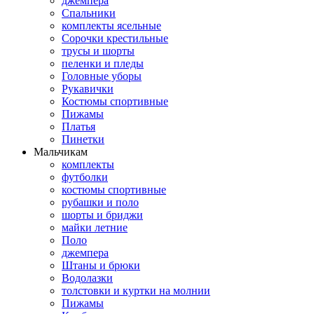
джемпера
Спальники
комплекты ясельные
Сорочки крестильные
трусы и шорты
пеленки и пледы
Головные уборы
Рукавички
Костюмы спортивные
Пижамы
Платья
Пинетки
Мальчикам
комплекты
футболки
костюмы спортивные
рубашки и поло
шорты и бриджи
майки летние
Поло
джемпера
Штаны и брюки
Водолазки
толстовки и куртки на молнии
Пижамы