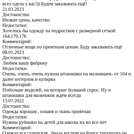
всех одела у вас!)) Будем заказывать ещё!
21.03.2023
Достоинства:
Низкие цены, качество.
Недостатки:
Хотелось бы одежду на подростков с размерной сеткой
164,170,176
Комментарий:
Отличные вещи по приятным ценам. Буду заказывать ещё
08.01.2023
Достоинства:
Любим вашу фабрику
Недостатки:
Очень, очень, очень нужны штанишки на мальчишек- от 104 и
далее интерлок и кулирка
Комментарий:
Побольше моделей, на которые большой спрос. Ну и
штанишки для мальчиков ждём всегда
13.07.2022
Достоинства:
Одежда хорошая , пошив и ткань приятная
Недостатки:
Нужны рубашки на детей для школы их во все нет
Комментарий:
Одежда вся суперская , брала костюм на флисе трехнитка он