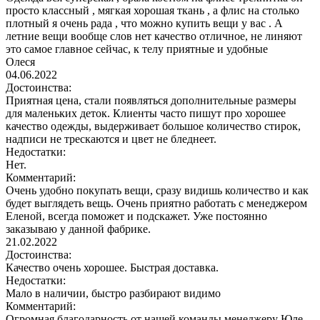
просто классный , мягкая хорошая ткань , а флис на столько
плотный я очень рада , что можно купить вещи у вас . А
летние вещи вообще слов нет качество отличное, не линяют
это самое главное сейчас, к телу приятные и удобные
Олеся
04.06.2022
Достоинства:
Приятная цена, стали появляться дополнительные размеры
для маленьких деток. Клиенты часто пишут про хорошее
качество одежды, выдерживает большое количество стирок,
надписи не трескаются и цвет не бледнеет.
Недостатки:
Нет.
Комментарий:
Очень удобно покупать вещи, сразу видишь количество и как
будет выглядеть вещь. Очень приятно работать с менеджером
Еленой, всегда поможет и подскажет. Уже постоянно
заказываю у данной фабрике.
21.02.2022
Достоинства:
Качество очень хорошее. Быстрая доставка.
Недостатки:
Мало в наличии, быстро разбирают видимо
Комментарий:
Огромная благодарность от нашей команды менеджеру Юле.