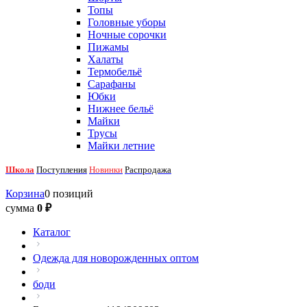
Топы
Головные уборы
Ночные сорочки
Пижамы
Халаты
Термобельё
Сарафаны
Юбки
Нижнее бельё
Майки
Трусы
Майки летние
Школа
Поступления
Новинки
Распродажа
Корзина
0 позиций
сумма
0 ₽
Каталог
Одежда для новорожденных оптом
боди